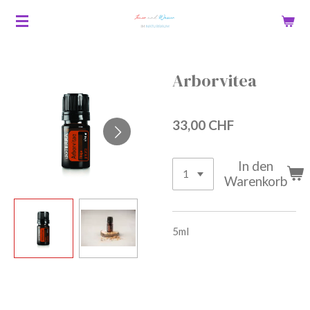
Zum
Hauptinhalt
springen
Arborvitea
33,00 CHF
In den
Warenkorb
5ml