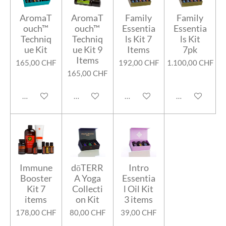
AromaT
AromaT
Family
Family
ouch™
ouch™
Essentia
Essentia
Techniq
Techniq
ls Kit 7
ls Kit
ue Kit
ue Kit 9
Items
7pk
Items
165,00 CHF
192,00 CHF
1.100,00 CHF
165,00 CHF
In den Warenkorb
In den Warenkorb
In den Warenkorb
In den Warenk
Immune
dōTERR
Intro
Booster
A Yoga
Essentia
Kit 7
Collecti
l Oil Kit
items
on Kit
3 items
178,00 CHF
80,00 CHF
39,00 CHF