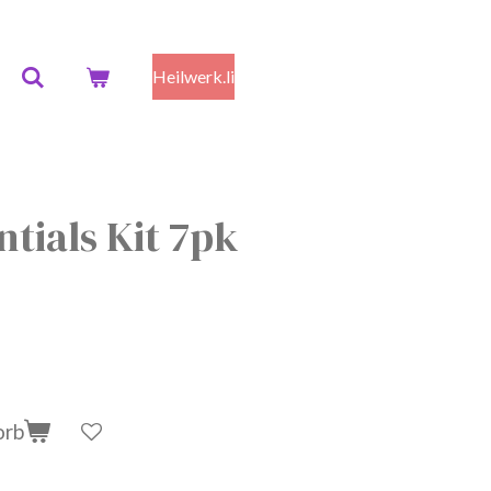
Heilwerk.li
ntials Kit 7pk
orb