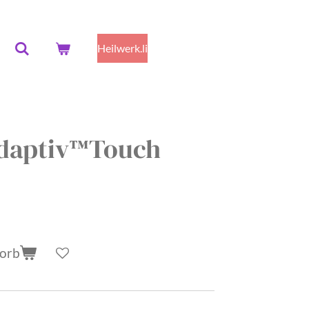
Heilwerk.li
daptiv™Touch
korb