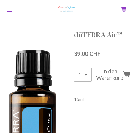
Zum
Hauptinhalt
springen
dōTERRA Air™
39,00 CHF
In den
Warenkorb
15ml