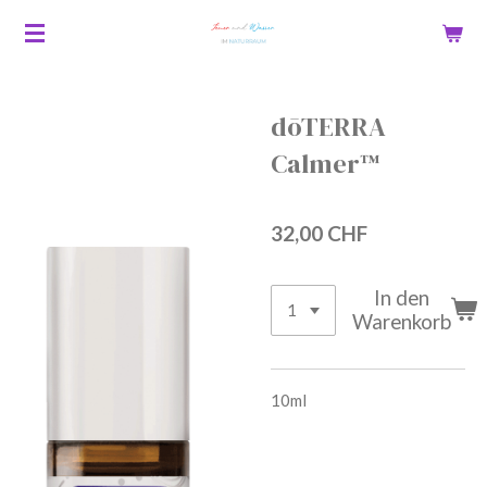
Zum
Hauptinhalt
springen
dōTERRA
Calmer™
32,00 CHF
In den
Warenkorb
10ml