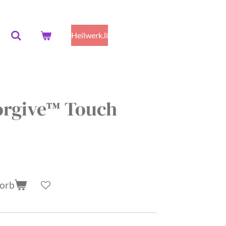
Heilwerk.li
rgive™ Touch
korb