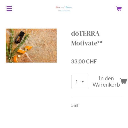
Zum
Hauptinhalt
springen
dōTERRA
Motivate™
33,00 CHF
In den
Warenkorb
5ml