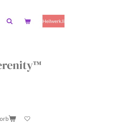
Heilwerk.li
renity™
korb