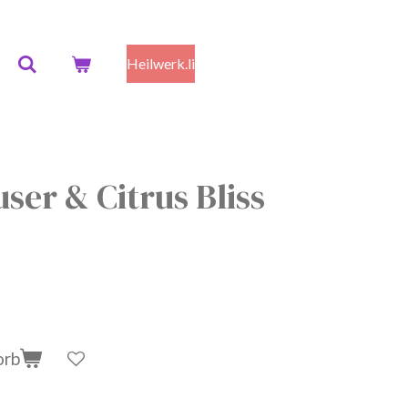
Heilwerk.li
ser & Citrus Bliss
orb