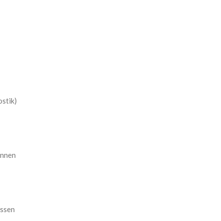
stik)
önnen
assen