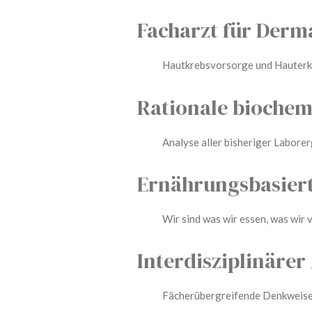
F
acharzt für Derm
Hautkrebsvorsorge und Hauterk
R
ationale biochem
Analyse aller bisheriger Laborergeb
E
rnährungsbasiert
Wir sind was wir essen, was wir ve
I
nterdisziplinärer
Fächerübergreifende Denkweise, int