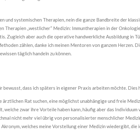
len und systemischen Therapien, nein die ganze Bandbreite der klassi
nen Therapien „westlicher“ Medizin: Immuntherapien in der Onkologie
s. Zugleich aber auch die operative handwerkliche Ausbildung in T
ethoden zählen, danke ich meinen Mentoren von ganzem Herzen. Die
ewissen täglich handeln zu können.
 bewusst, dass ich späters in eigener Praxis arbeiten möchte. Dies 
ärztlichen Rat suchen, eine möglichst unabhängige und freie Medizi
t, welche zwar ihre Vorteile haben kann, häufig aber das Individuum
mal nicht mehr viel übrig von personalisierter menschlicher Medizin
es Akronym, welches meine Vorstellung einer Medizin wiedergibt, die 