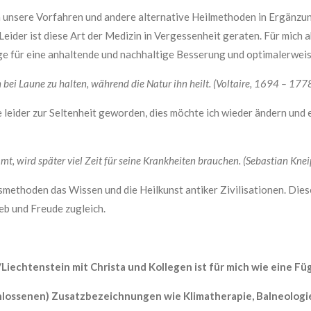
 unsere Vorfahren und andere alternative Heilmethoden in Ergänzun
ider ist diese Art der Medizin in Vergessenheit geraten. Für mich a
ge für eine anhaltende und nachhaltige Besserung und optimalerweis
 bei Laune zu halten, während die Natur ihn heilt. (Voltaire, 1694 – 177
e leider zur Seltenheit geworden, dies möchte ich wieder ändern und
mmt, wird später viel Zeit für seine Krankheiten brauchen. (Sebastian K
ethoden das Wissen und die Heilkunst antiker Zivilisationen. Diese
ieb und Freude zugleich.
iechtenstein mit Christa und Kollegen ist für mich wie eine F
hlossenen) Zusatzbezeichnungen wie Klimatherapie, Balneologi