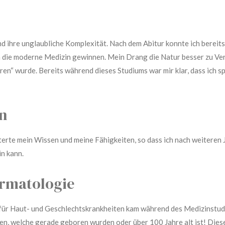
nd ihre unglaubliche Komplexität. Nach dem Abitur konnte ich bereits
in die moderne Medizin gewinnen. Mein Drang die Natur besser zu Ve
oren“ wurde. Bereits während dieses Studiums war mir klar, dass ich
n
rte mein Wissen und meine Fähigkeiten, so dass ich nach weiteren J
n kann.
rmatologie
für Haut- und Geschlechtskrankheiten kam während des Medizinstudi
n, welche gerade geboren wurden oder über 100 Jahre alt ist! Diese